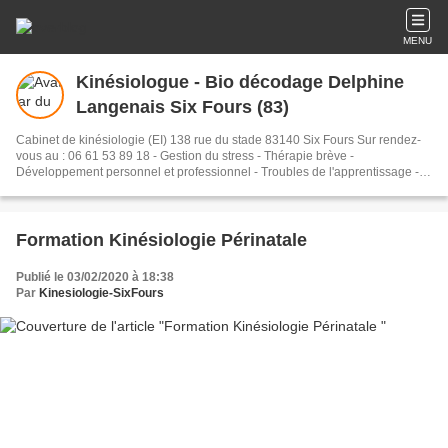
MENU
Kinésiologue - Bio décodage Delphine
Langenais Six Fours (83)
Cabinet de kinésiologie (EI) 138 rue du stade 83140 Six Fours Sur rendez-
vous au : 06 61 53 89 18 - Gestion du stress - Thérapie brève -
Développement personnel et professionnel - Troubles de l'apprentissage -
Réintégration des réflexes primaires (archaïques) - Kinésiologie Cranio
Sacrée - Centre de formation de kinésiologie - La santé par le touché -
Touch for health - Brain Gym - Médecine Chinoise - Médecine douce - Bien
être - Bio décodage énergétiques des maladies - Consultation kinésiologie -
Formation Kinésiologie Périnatale
gestion des émotions - Three in one concept - éducation kinesthésique -
Stress release - Anatomie - kinésiologie Harmonique - Kinésiologie
Publié le 03/02/2020 à 18:38
périnatale - Projet sens
Par
Kinesiologie-SixFours