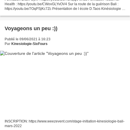
Health : https://youtu.be/CWovGLYvOV4 Sur la route de la guérison Bali :
https://youtu.be/7OqPSjKc7Zc Présentation de l école D.Taos Kinésiologie :
https://youtu.be/EG_lrMC2n0k
Voyageons un peu :))
Publié le 09/06/2021 à 16:23
Par
Kinesiologie-SixFours
INSCRIPTION: https://www.weezevent.com/stage-initiation-kinesiologie-bali-
mars-2022