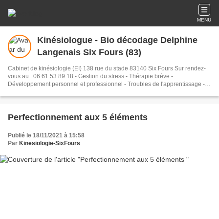
MENU
Kinésiologue - Bio décodage Delphine
Langenais Six Fours (83)
Cabinet de kinésiologie (EI) 138 rue du stade 83140 Six Fours Sur rendez-
vous au : 06 61 53 89 18 - Gestion du stress - Thérapie brève -
Développement personnel et professionnel - Troubles de l'apprentissage -
Réintégration des réflexes primaires (archaïques) - Kinésiologie Cranio
Sacrée - Centre de formation de kinésiologie - La santé par le touché -
Touch for health - Brain Gym - Médecine Chinoise - Médecine douce - Bien
être - Bio décodage énergétiques des maladies - Consultation kinésiologie -
Perfectionnement aux 5 éléments
gestion des émotions - Three in one concept - éducation kinesthésique -
Stress release - Anatomie - kinésiologie Harmonique - Kinésiologie
Publié le 18/11/2021 à 15:58
périnatale - Projet sens
Par
Kinesiologie-SixFours