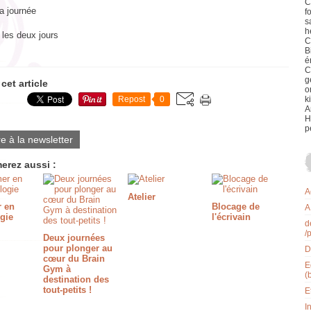
C
a journée
f
s
h
 les deux jours
C
B
é
C
g
cet article
o
Repost
0
k
A
H
p
re à la newsletter
erez aussi :
A
Atelier
r en
Blocage de
A
gie
l'écrivain
d
/
Deux journées
pour plonger au
D
cœur du Brain
E
Gym à
(
destination des
tout-petits !
E
I