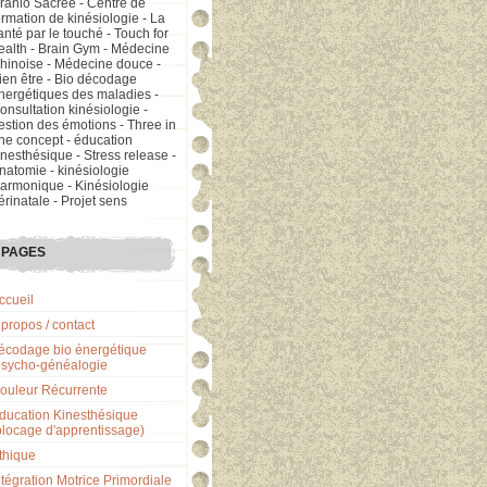
ranio Sacrée - Centre de
ormation de kinésiologie - La
anté par le touché - Touch for
ealth - Brain Gym - Médecine
hinoise - Médecine douce -
ien être - Bio décodage
nergétiques des maladies -
onsultation kinésiologie -
estion des émotions - Three in
ne concept - éducation
inesthésique - Stress release -
natomie - kinésiologie
armonique - Kinésiologie
érinatale - Projet sens
PAGES
ccueil
 propos / contact
écodage bio énergétique
psycho-généalogie
ouleur Récurrente
ducation Kinesthésique
blocage d'apprentissage)
thique
ntégration Motrice Primordiale