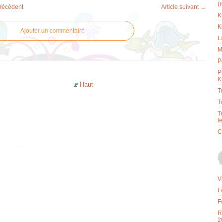
(
précédent
Article suivant →
K
K
Ajouter un commentaire
L
M
P
P
K
Haut
T
T
T
l
C
V
F
F
R
2