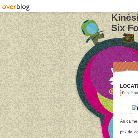
Kinés
Six Fo
LOCAT
Publié pa
Au calme 
prix de lo