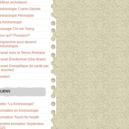
réflexe archaïque)
inésiologie Cranio Sacrée
inésiologie Périnatale
a Kinésiologie
assage Chi nei Tsang
our qui? Pourquoi?
rogramme pour devenir
inésiologue.
ravail avec le Stress Release
ravail Émotionnel (One Brain)
ravail Energétique (la santé par
e toucher)
ontact
LIENS
idéo "La Kinésiologie"
ormation en Kinésiologie
ormation Touch for health
entrée formation Septembre
025