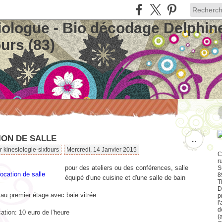
iologue - Bio décodage Delphin
urs (83)
ION DE SALLE
…
r kinesiologie-sixfours
Mercredi, 14 Janvier 2015
C
r
pour des ateliers ou des conférences, salle
S
8
équipé d'une cuisine et d'une salle de bain
T
D
au premier étage avec baie vitrée.
p
l
d
cation: 10 euro de l'heure
(