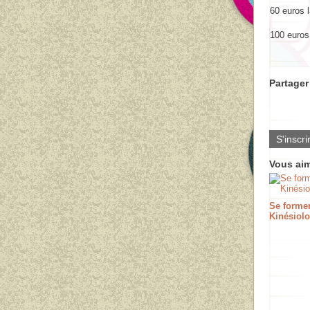
60 euros l
100 euros
Partager 
S'inscri
Vous aim
Se forme
Kinésiolo