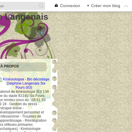
Connexion
+
Créer mon blog
e Langenais
À PROPOS
abinet de kinésiologie (EI) 138
ue du stade 83140 Six Fours
ur rendez-vous au : 06 61 53
9 18 - Gestion du stress -
hérapie brève -
éveloppement personnel et
rofessionnel - Troubles de
'apprentissage - Réintégration
es réflexes primaires
archaïques) - Kinésiologie