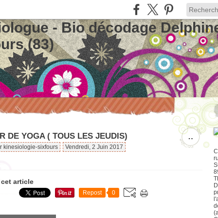
iologue - Bio décodage Delphin
urs (83)
R DE YOGA ( TOUS LES JEUDIS)
…
r kinesiologie-sixfours
Vendredi, 2 Juin 2017
C
r
S
8
T
cet article
D
p
Repost
0
l
d
(