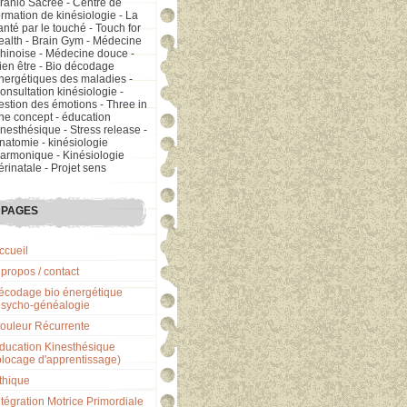
ranio Sacrée - Centre de
ormation de kinésiologie - La
anté par le touché - Touch for
ealth - Brain Gym - Médecine
hinoise - Médecine douce -
ien être - Bio décodage
nergétiques des maladies -
onsultation kinésiologie -
estion des émotions - Three in
ne concept - éducation
inesthésique - Stress release -
natomie - kinésiologie
armonique - Kinésiologie
érinatale - Projet sens
PAGES
ccueil
 propos / contact
écodage bio énergétique
psycho-généalogie
ouleur Récurrente
ducation Kinesthésique
blocage d'apprentissage)
thique
ntégration Motrice Primordiale