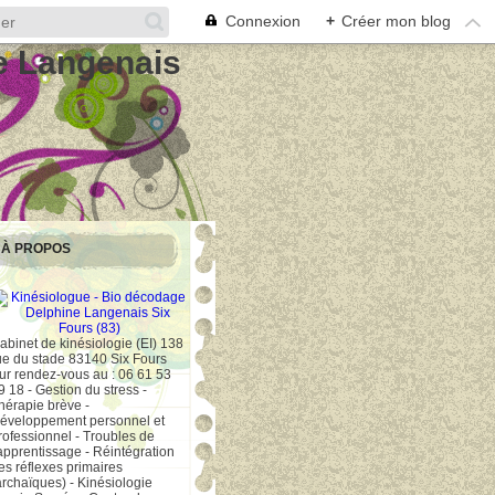
Connexion
+
Créer mon blog
e Langenais
À PROPOS
abinet de kinésiologie (EI) 138
ue du stade 83140 Six Fours
ur rendez-vous au : 06 61 53
9 18 - Gestion du stress -
hérapie brève -
éveloppement personnel et
rofessionnel - Troubles de
'apprentissage - Réintégration
es réflexes primaires
archaïques) - Kinésiologie