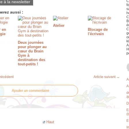
C
re à la newsletter
f
s
erez aussi :
h
C
B
é
Atelier
C
r en
Blocage de
g
gie
l'écrivain
o
k
Deux journées
A
pour plonger au
H
cœur du Brain
p
Gym à
destination des
tout-petits !
précédent
Article suivant →
A
A
Ajouter un commentaire
d
/
D
E
(
E
Haut
I