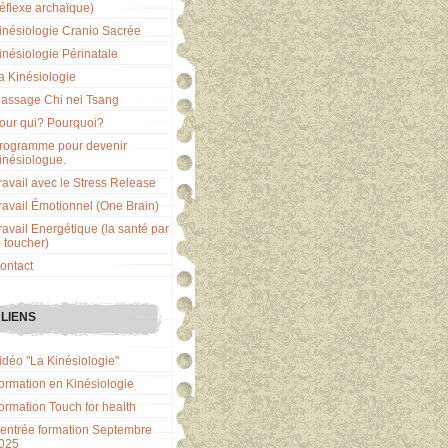
réflexe archaïque)
inésiologie Cranio Sacrée
inésiologie Périnatale
a Kinésiologie
assage Chi nei Tsang
our qui? Pourquoi?
rogramme pour devenir
inésiologue.
ravail avec le Stress Release
ravail Émotionnel (One Brain)
ravail Energétique (la santé par
e toucher)
ontact
LIENS
idéo "La Kinésiologie"
ormation en Kinésiologie
ormation Touch for health
entrée formation Septembre
025