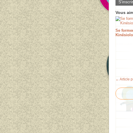
S'inscri
Vous aim
Se forme
Kinésiolo
← Article 