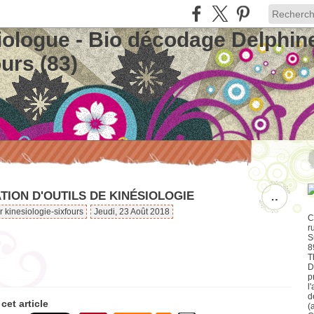
iologue - Bio décodage Delphin
urs (83)
TION D'OUTILS DE KINÉSIOLOGIE
…
r kinesiologie-sixfours
Jeudi, 23 Août 2018
C
r
S
8
T
D
p
l
d
cet article
(