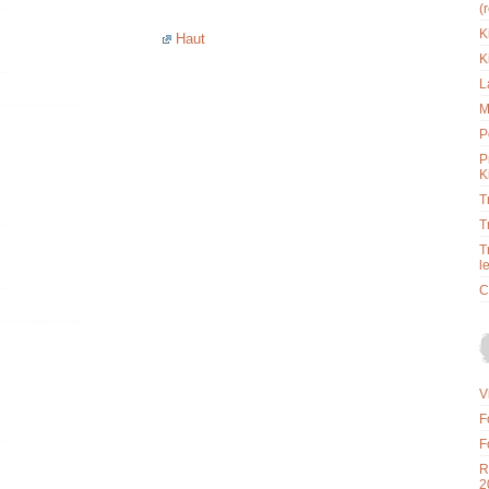
(
K
Haut
K
L
M
P
P
K
T
T
T
l
C
V
F
F
R
2