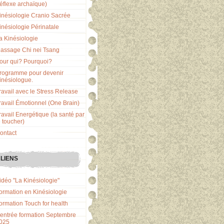
réflexe archaïque)
inésiologie Cranio Sacrée
inésiologie Périnatale
a Kinésiologie
assage Chi nei Tsang
our qui? Pourquoi?
rogramme pour devenir
inésiologue.
ravail avec le Stress Release
ravail Émotionnel (One Brain)
ravail Energétique (la santé par
e toucher)
ontact
LIENS
idéo "La Kinésiologie"
ormation en Kinésiologie
ormation Touch for health
entrée formation Septembre
025