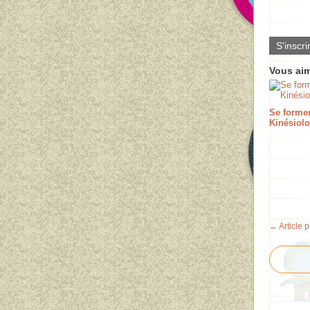
S'inscri
Vous aim
Se forme
Kinésiolo
← Article 