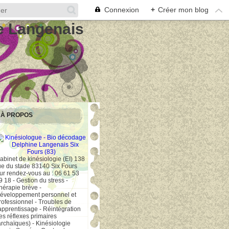
Connexion
+
Créer mon blog
e Langenais
À PROPOS
abinet de kinésiologie (EI) 138
ue du stade 83140 Six Fours
ur rendez-vous au : 06 61 53
9 18 - Gestion du stress -
hérapie brève -
éveloppement personnel et
rofessionnel - Troubles de
'apprentissage - Réintégration
es réflexes primaires
archaïques) - Kinésiologie