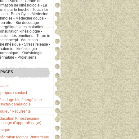
ranio Sacrée - Centre de
ormation de kinésiologie - La
anté par le touché - Touch for
ealth - Brain Gym - Médecine
hinoise - Médecine douce -
ien être - Bio décodage
nergétiques des maladies -
onsultation kinésiologie -
estion des émotions - Three in
ne concept - éducation
inesthésique - Stress release -
natomie - kinésiologie
armonique - Kinésiologie
érinatale - Projet sens
PAGES
ccueil
 propos / contact
écodage bio énergétique
psycho-généalogie
ouleur Récurrente
ducation Kinesthésique
blocage d'apprentissage)
thique
ntégration Motrice Primordiale