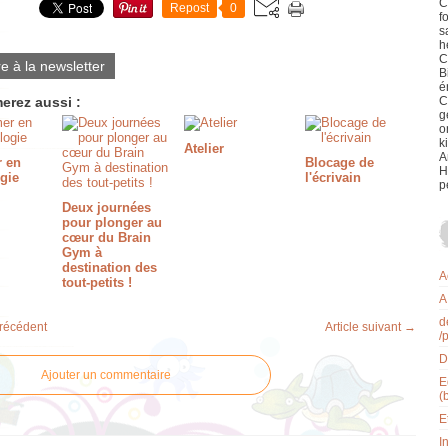
C
Repost
0
f
s
h
C
re à la newsletter
B
é
erez aussi :
C
g
o
k
Atelier
A
r en
Blocage de
H
gie
l'écrivain
p
Deux journées
pour plonger au
cœur du Brain
Gym à
destination des
A
tout-petits !
A
d
précédent
Article suivant →
/
D
Ajouter un commentaire
E
(
E
I