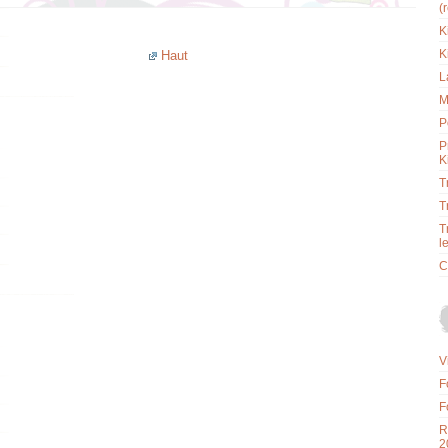
(
K
K
Haut
L
M
P
P
K
T
T
T
l
C
V
F
F
R
2