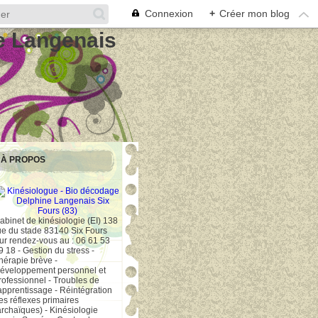
Connexion
+
Créer mon blog
e Langenais
À PROPOS
abinet de kinésiologie (EI) 138
ue du stade 83140 Six Fours
ur rendez-vous au : 06 61 53
9 18 - Gestion du stress -
hérapie brève -
éveloppement personnel et
rofessionnel - Troubles de
'apprentissage - Réintégration
es réflexes primaires
archaïques) - Kinésiologie