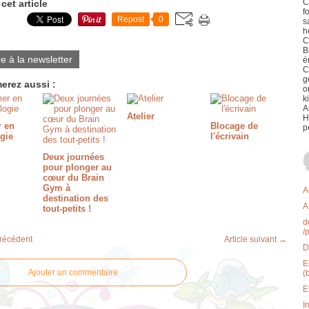
C
cet article
f
Repost
0
s
h
C
B
re à la newsletter
é
C
g
erez aussi :
o
k
A
Atelier
H
r en
Blocage de
p
gie
l'écrivain
Deux journées
pour plonger au
cœur du Brain
Gym à
A
destination des
A
tout-petits !
d
/
précédent
Article suivant →
D
E
Ajouter un commentaire
(
E
I